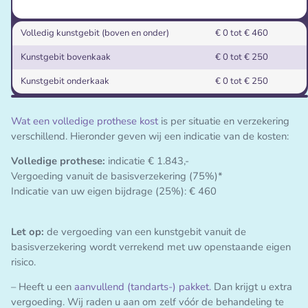
bijdrage
Kunstgebit kosten
Indicatie eigen
Volledig kunstgebit (boven en onder)
€ 0 tot € 460
bijdrage
Kunstgebit bovenkaak
€ 0 tot € 250
Kunstgebit onderkaak
€ 0 tot € 250
Wat een volledige prothese kost
is per situatie en verzekering
verschillend. Hieronder geven wij een indicatie van de kosten:
Volledige prothese:
indicatie € 1.843,-
Vergoeding vanuit de basisverzekering (75%)*
Indicatie van uw eigen bijdrage (25%): € 460
Let op:
de vergoeding van een kunstgebit vanuit de
basisverzekering wordt verrekend met uw openstaande eigen
risico.
– Heeft u een
aanvullend (tandarts-) pakket.
Dan krijgt u extra
vergoeding. Wij raden u aan om zelf vóór de behandeling te