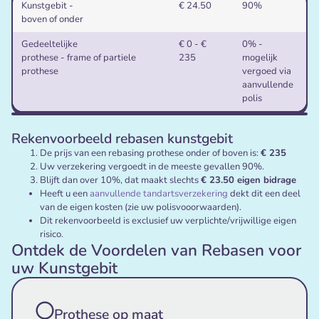
Rebasen kunstgebit
Indicatie
Via basis
Kunstgebit -
€ 24.50
90%
(passend maken) kosten
eigen
boven of onder
bijdrage
Gedeeltelijke
€ 0 - €
0% -
prothese - frame of partiele
235
mogelijk
prothese
vergoed via
aanvullende
polis
Rekenvoorbeeld rebasen kunstgebit
De prijs van een rebasing prothese onder of boven is:
€ 235
Uw verzekering vergoedt in de meeste gevallen 90%.
Blijft dan over 10%, dat maakt slechts
€ 23.50 eigen bidrage
Heeft u een
aanvullende tandartsverzekering
dekt dit een deel
van de eigen kosten (zie uw polisvooorwaarden).
Dit rekenvoorbeeld is exclusief uw verplichte/vrijwillige eigen
risico.
Ontdek de Voordelen van Rebasen voor
uw Kunstgebit
Prothese op maat